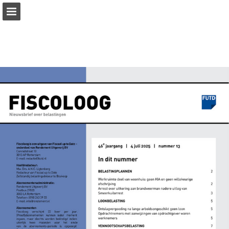
rendement.nl
Pagina overzicht
Zoeken
Publicatie rapporteren