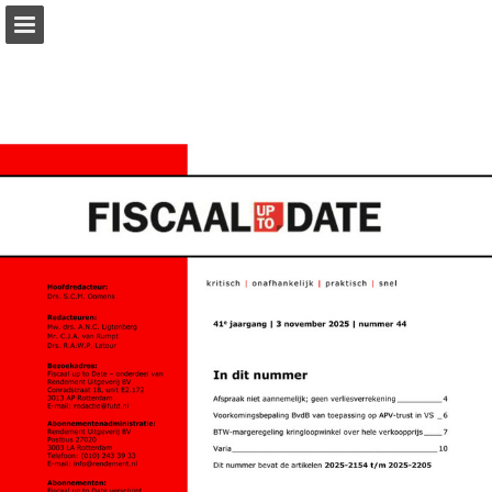
rendement.nl
Pagina overzicht
Zoeken
Publicatie rapporteren