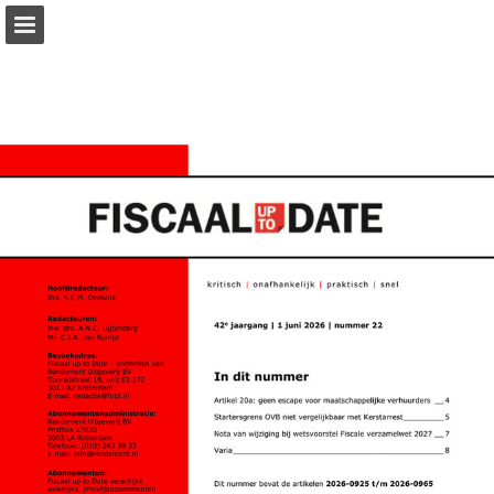
rendement.nl
Pagina overzicht
Zoeken
Publicatie rapporteren